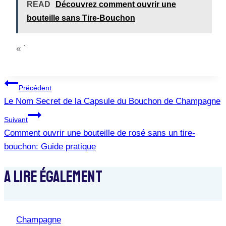
READ
Découvrez comment ouvrir une
bouteille sans Tire-Bouchon
« `
Navigation
Précédent
De
Le Nom Secret de la Capsule du Bouchon de Champagne
Suivant
L’article
Comment ouvrir une bouteille de rosé sans un tire-
bouchon: Guide pratique
A Lire Également
Champagne