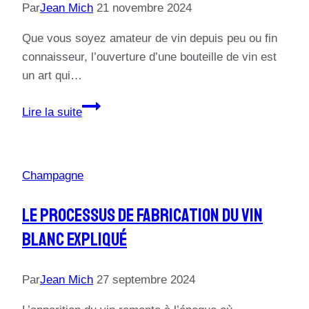
Par
Jean Mich
21 novembre 2024
Que vous soyez amateur de vin depuis peu ou fin
connaisseur, l’ouverture d’une bouteille de vin est
un art qui…
Guide
Lire la suite
étape
par
étape
Champagne
:
Comment
Le Processus De Fabrication Du Vin
déboucher
Blanc Expliqué
correctement
une
bouteille
Par
Jean Mich
27 septembre 2024
de