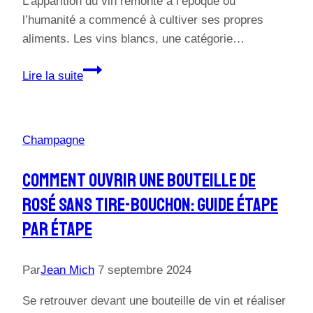
L’apparition du vin remonte à l’époque où
vin
l’humanité a commencé à cultiver ses propres
aliments. Les vins blancs, une catégorie…
Le
Lire la suite
processus
de
fabrication
Champagne
du
vin
Comment Ouvrir Une Bouteille De
blanc
Rosé Sans Tire-Bouchon: Guide Étape
expliqué
Par Étape
Par
Jean Mich
7 septembre 2024
Se retrouver devant une bouteille de vin et réaliser