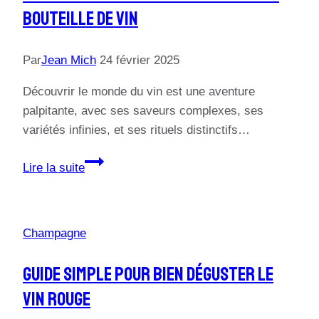
Bouteille De Vin
sur
une
table
Par
Jean Mich
24 février 2025
Découvrir le monde du vin est une aventure
palpitante, avec ses saveurs complexes, ses
variétés infinies, et ses rituels distinctifs…
Guide
Lire la suite
pas
à
pas:
Champagne
Comment
ouvrir
Guide Simple Pour Bien Déguster Le
une
Vin Rouge
bouteille
de