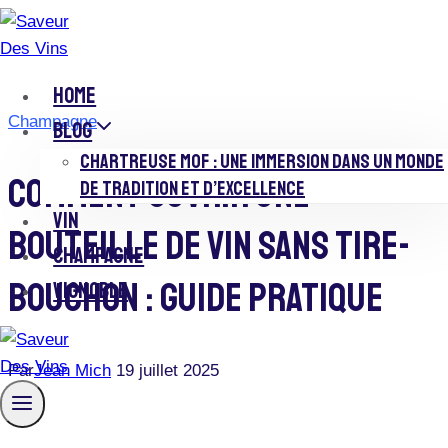
Skip
to
content
HOME
Champagne
BLOG
CHARTREUSE MOF : UNE IMMERSION DANS UN MONDE
Comment Ouvrir Une
DE TRADITION ET D’EXCELLENCE
VIN
Bouteille De Vin Sans Tire-
CHAMPAGNE
Bouchon : Guide Pratique
VIGNOBLE
Par
Jean Mich
19 juillet 2025