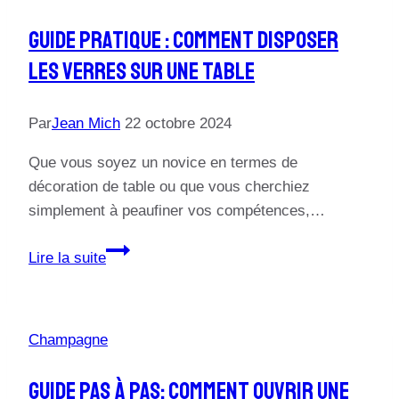
Guide Pratique : Comment Disposer
Les Verres Sur Une Table
Par
Jean Mich
22 octobre 2024
Que vous soyez un novice en termes de
décoration de table ou que vous cherchiez
simplement à peaufiner vos compétences,…
Guide
Lire la suite
pratique
:
Comment
Champagne
disposer
les
Guide Pas À Pas: Comment Ouvrir Une
verres