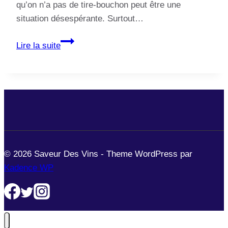
qu’on n’a pas de tire-bouchon peut être une
situation désespérante. Surtout…
Comment
Lire la suite
ouvrir
une
bouteille
de
rosé
sans
tire-
bouchon:
© 2026 Saveur Des Vins - Theme WordPress par
Guide
Kadence WP
étape
par
étape