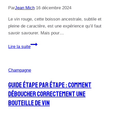
vin
Par
Jean Mich
16 décembre 2024
Le vin rouge, cette boisson ancestrale, subtile et
pleine de caractère, est une expérience qu’il faut
savoir savourer. Mais pour…
Guide
Lire la suite
Simple
pour
Bien
Champagne
Déguster
le
Guide Étape Par Étape : Comment
Vin
Déboucher Correctement Une
Rouge
Bouteille De Vin