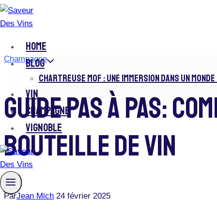
Skip
to
content
HOME
Champagne
BLOG
CHARTREUSE MOF : UNE IMMERSION DANS UN MONDE 
VIN
Guide Pas À Pas: Co
CHAMPAGNE
VIGNOBLE
Bouteille De Vin
Par
Jean Mich
24 février 2025