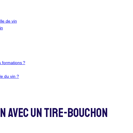
le de vin
in
s formations ?
e du vin ?
in Avec Un Tire-Bouchon