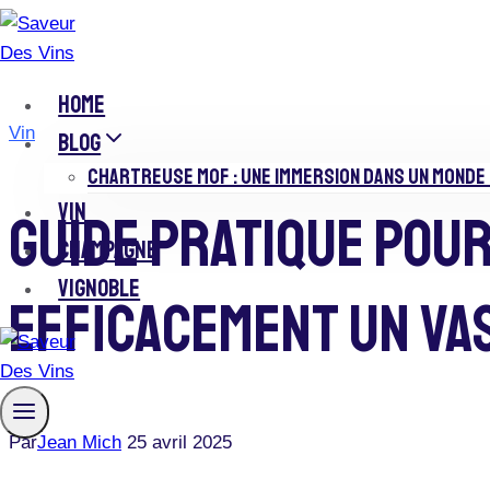
Skip
to
content
HOME
Vin
BLOG
CHARTREUSE MOF : UNE IMMERSION DANS UN MONDE 
VIN
Guide Pratique Pou
CHAMPAGNE
VIGNOBLE
Efficacement Un Vas
Par
Jean Mich
25 avril 2025