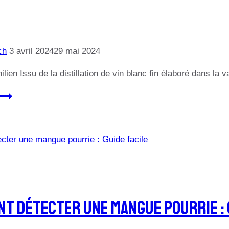
ch
3 avril 2024
29 mai 2024
lien Issu de la distillation de vin blanc fin élaboré dans l
WAQAR
40%
Pisco
Chilien,
cépage
Muscat,
Vallée
sauvage
t Détecter Une Mangue Pourrie : G
de
Tulahuén,