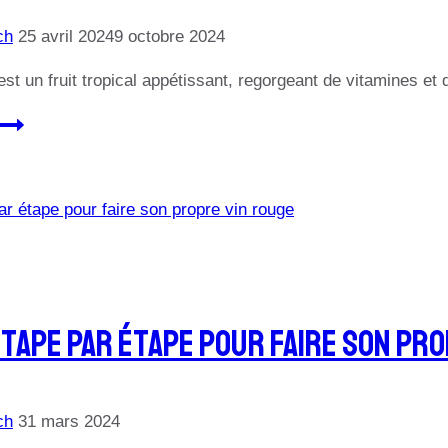
Chili,
70cl
ch
25 avril 2024
9 octobre 2024
st un fruit tropical appétissant, regorgeant de vitamines e
Comment
détecter
une
mangue
pourrie
:
Guide
facile
Étape Par Étape Pour Faire Son Pr
ch
31 mars 2024