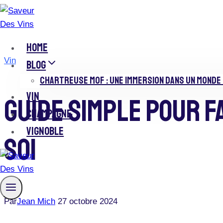
Skip
to
content
HOME
Vin
BLOG
CHARTREUSE MOF : UNE IMMERSION DANS UN MONDE 
VIN
Guide Simple Pour Fa
CHAMPAGNE
VIGNOBLE
Soi
Par
Jean Mich
27 octobre 2024